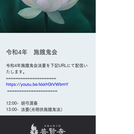
令和4年 施餓鬼会
令和4年施餓鬼会法要を下記URLにて配信い
Previous
Next
たします。
=====================
https://youtu.be/kkkhGtVWbmY
 =====================
12:00-  胡弓演奏
13:00-  法要(光明供施餓鬼法）