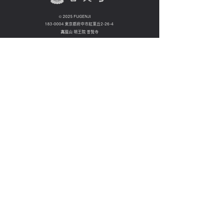
©
2025 FUGENJI
183-0004
東京都府中市紅葉丘2-26-4
髙龍山 明王院 普賢寺
TEL:
042-369-2278
FAX:
042-336-2610
個人情報について
Proudly created by