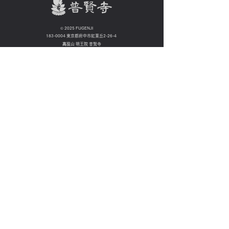
©
2025 FUGENJI
183-0004
東京都府中市紅葉丘2-26-4
髙龍山 明王院 普賢寺
TEL:
042-369-2278
FAX:
042-336-2610
個人情報について
Proudly created by